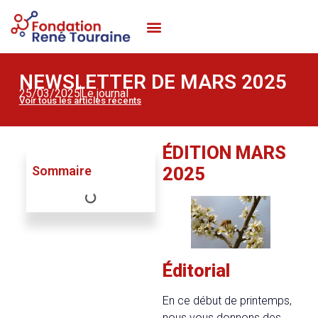
AGIR AVEC LA FONDATION
FAIRE UN DON
NEWSLETTER DE MARS 2025
25/03/2025
Le journal
Voir tous les articles récents
ÉDITION MARS
Sommaire
2025
Éditorial
En ce début de printemps,
nous vous donnons des