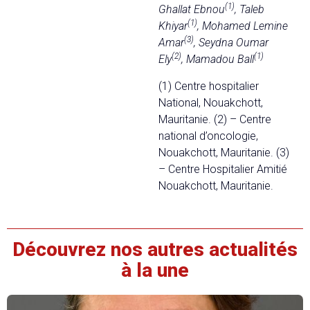
(1)
Ghallat Ebnou
, Taleb
(1)
Khiyar
, Mohamed Lemine
(3)
Amar
, Seydna Oumar
(2)
(1)
Ely
, Mamadou Ball
(1) Centre hospitalier
National, Nouakchott,
Mauritanie. (2) – Centre
national d’oncologie,
Nouakchott, Mauritanie. (3)
– Centre Hospitalier Amitié
Nouakchott, Mauritanie.
Découvrez nos autres actualités
à la une